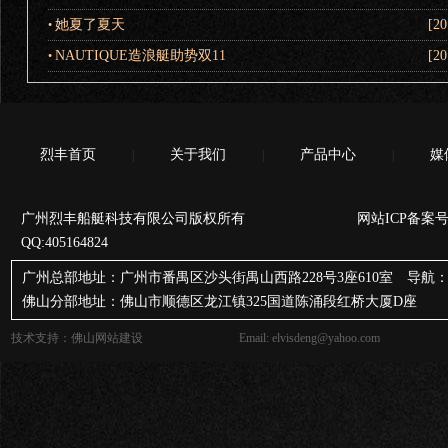
她夏了夏天
[20
•
NAUTIQUE造浪艇助势双11
[20
•
烈丰首页
关于我们
产品中心
媒
|
|
|
广州烈丰船艇科技有限公司版权所有 网站ICP备案号
QQ:405164824
广州总部地址：广州市番禺区沙头街禺山西路228号3座610室 导航：
佛山分部地址：佛山市顺德区龙江镇325国道陈涌段红桥大厦D座
技术支持：
佛山网站建设
Email: elvisdeng@yahoo.com