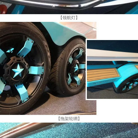
【领航灯】
【拖架轮辋】