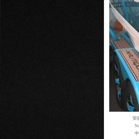
荣
N
中